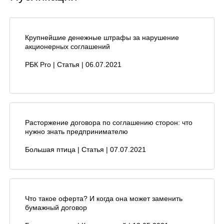
О нас
Команда
Публикации в СМИ
Крупнейшие денежные штрафы за нарушение
акционерных соглашений
Мероприятия
Блог
РБК Pro | Статья | 06.07.2021
Услуги
Собственникам бизнеса
Расторжение договора по соглашению сторон: что
Топ-менеджменту
нужно знать предпринимателю
Малому и среднему бизнесу
Крупному бизнесу
Большая птица | Статья | 07.07.2021
Частным клиентам
+ 7 (495) 14-77-79
Что такое оферта? И когда она может заменить
бумажный договор
Москва, БЦ «Хамелеон», Рязанский пр-кт,
10 стр. 18.
Показать на карте
.