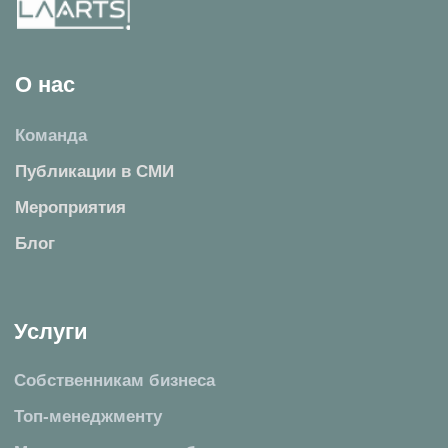
Собственникам бизнеса
Топ-менеджменту
Малому и среднему бизнесу
Крупному бизнесу
Частным клиентам
+ 7 (495) 14-77-79
Москва, БЦ «Хамелеон», Рязанский пр-кт,
10 стр. 18.
Показать на карте
.
info@Laarts.ru
Юридическая фирма LAARTS, 2024
Политика конфиденциальности