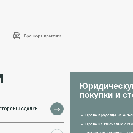
Брошюра практики
М
Юридическу
покупки и с
→
стороны сделки
Права продавца на объе
Права на ключевые акти