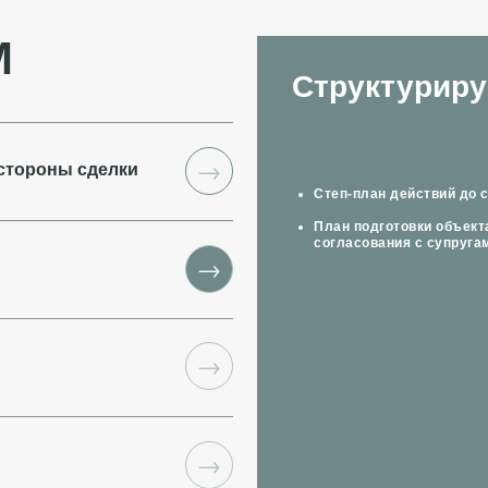
М
Структуриру
→
стороны сделки
Степ-план действий до 
План подготовки объект
согласования с супругам
→
→
→