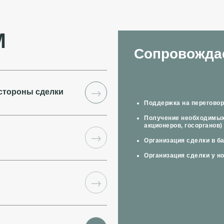
М
Сопровожда
→
стороны сделки
Поддержка на перегово
Получение необходимых 
акционеров, госорганов)
→
Организация сделки в ба
Организация сделки у н
→