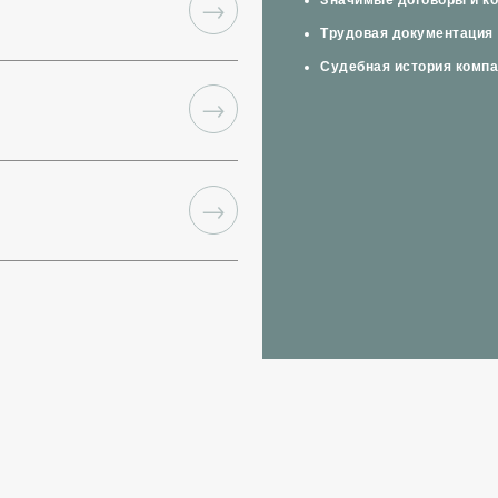
Значимые договоры и ко
→
Трудовая документация
Судебная история компа
→
→
→