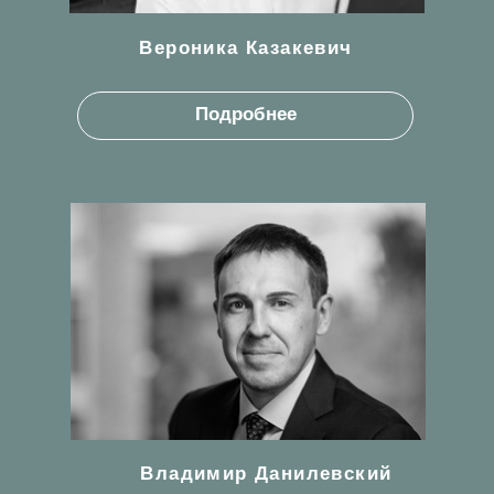
Взыскание убытков с бывшего
директора
Представление в суде интересов нового
собственника бизнеса с требованием к бывшему
директору о взыскании убытков в связи
с использованием денежных средств компании
в личных интересах.
Дело осложнялось тем, что второй участник
общества поддерживал позицию бывшего
директора о расходовании спорных средства
на нужды общества.
Результат рассмотрения:
судебный акт в пользу клиента (взыскание
убытков с бывшего директора).